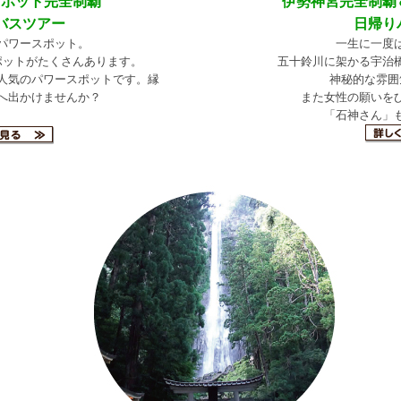
スポット完全制覇
伊勢神宮完全制覇
バスツアー
日帰り
パワースポット。
一生に一度
ポットがたくさんあります。
五十鈴川に架かる宇治
人気のパワースポットです。縁
神秘的な雰囲
へ出かけませんか？
また女性の願いを
「石神さん」