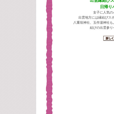
出雲縁結び
日帰り
女子に人気の
出雲地方には縁結びス
八重垣神社、玉作湯神社も
結びの出雲参り