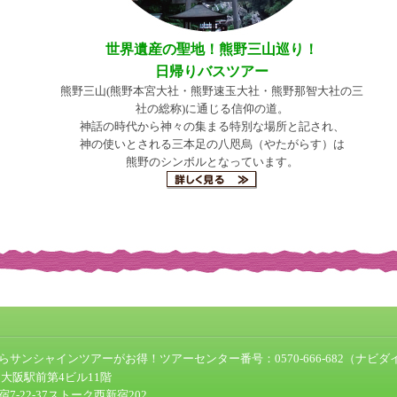
世界遺産の聖地！熊野三山巡り！
日帰りバスツアー
熊野三山(熊野本宮大社・熊野速玉大社・熊野那智大社の三
社の総称)に通じる信仰の道。
神話の時代から神々の集まる特別な場所と記され、
神の使いとされる三本足の八咫烏（やたがらす）は
熊野のシンボルとなっています。
サンシャインツアーがお得！ツアーセンター番号：0570-666-682（ナビダ
4 大阪駅前第4ビル11階
7-22-37ストーク西新宿202