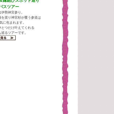
＆縁結びスポット巡り
バスツアー
は伊勢神宮参り。
橋を渡り神宮杉が覆う参道は
気に包まれます。
ひとつだけ叶えてくれる
も巡るツアーです。