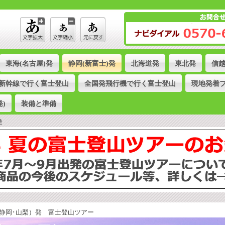
東海(名古屋)発
静岡(新富士)発
北海道発
東北発
信
新幹線で行く富士登山
全国発飛行機で行く富士登山
現地発着
)
装備と準備
発
静岡･山梨）発 富士登山ツアー