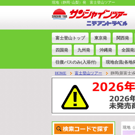
現地（静岡･山梨）発 富士登山ツアー
富士登山トップ
東京発
関西発
四国発
九州発
沖縄発
全国発
往復バスのみ(入浴付)
現地合流(各地発
HOME
富士登山ツアー
静岡(新富士)
現地（