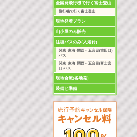
全国発飛行機で行く富士登山
飛行機で行く富士登山
現地発着プラン
山小屋のみ販売
往復バスのみ(入浴付)
関東･東海･関西⇔五合目(吉田口)
バス
関東･東海･関西⇔五合目(富士宮
口)バス
現地合流(各地発)
装備と準備