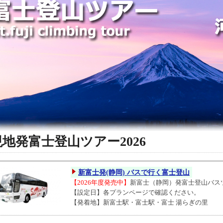
現地発富士登山ツアー2026
新富士発(静岡) バスで行く富士登山
【2026年度発売中】
新富士（静岡）発富士登山バス
【設定日】各プランページで確認ください。
【発着地】新富士駅・富士駅・富士 湯らぎの里