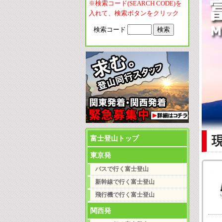
※検索コード(
SEARCH CODE
)を
入れて、検索ボタンをクリック
富士登山トップ
東京発
バスで行く富士登山
新幹線で行く富士登山
飛行機で行く富士登山
関西発